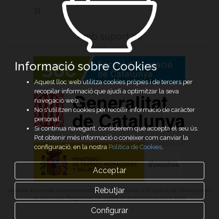
31
Amb suport de
Informació sobre Cookies
Aquest lloc web utilitza cookies pròpies i de tercers per
recopilar informació que ajudi a optimitzar la seva
navegació web.
No s'utilitzen cookies per recollir informació de caràcter
personal.
Si continua navegant, considerem que accepta el seu ús.
Pot obtenir més informació o conèixer com canviar la
configuració, en la nostra
Política de Cookies
.
Acceptar
Rebutjar
Aquesta acció està subvencionada pel Servei Públic d’Ocupació de Catalunya en
el marc dels Programes de suport al desenvolupament local
Configurar