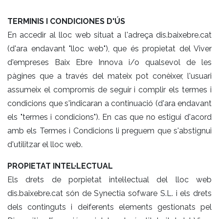
TERMINIS I CONDICIONES D'ÚS
En accedir al lloc web situat a l'adreça dis.baixebre.cat
(d'ara endavant "lloc web"), que és propietat del Viver
d'empreses Baix Ebre Innova i/o qualsevol de les
pàgines que a través del mateix pot conèixer, l'usuari
assumeix el compromís de seguir i complir els termes i
condicions que s'indicaran a continuació (d'ara endavant
els "termes i condicions"). En cas que no estigui d'acord
amb els Termes i Condicions li preguem que s'abstignui
d'utilitzar el lloc web.
PROPIETAT INTEL·LECTUAL
Els drets de porpietat intel·lectual del lloc web
dis.baixebre.cat són de Synectia sofware S.L. i els drets
dels continguts i deiferents elements gestionats pel