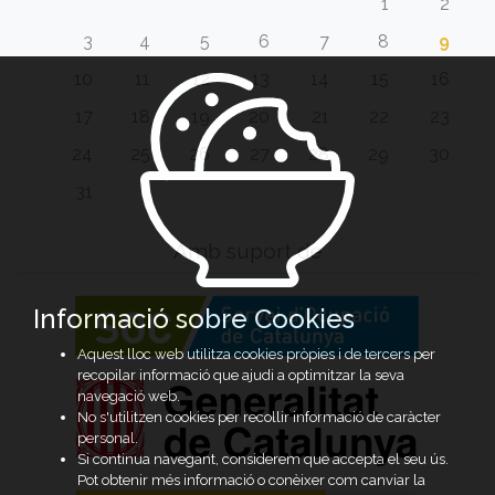
1
2
3
4
5
6
7
8
9
10
11
12
13
14
15
16
17
18
19
20
21
22
23
24
25
26
27
28
29
30
31
Amb suport de
Informació sobre Cookies
Aquest lloc web utilitza cookies pròpies i de tercers per
recopilar informació que ajudi a optimitzar la seva
navegació web.
No s'utilitzen cookies per recollir informació de caràcter
personal.
Si continua navegant, considerem que accepta el seu ús.
Pot obtenir més informació o conèixer com canviar la