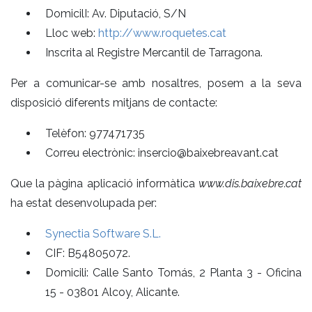
DomicilI: Av. Diputació, S/N
Lloc web:
http://www.roquetes.cat
Inscrita al Registre Mercantil de Tarragona.
Per a comunicar-se amb nosaltres, posem a la seva
disposició diferents mitjans de contacte:
Telèfon: 977471735
Correu electrònic: insercio@baixebreavant.cat
Que la pàgina aplicació informàtica
www.dis.baixebre.cat
ha estat desenvolupada per:
Synectia Software S.L.
CIF: B54805072.
Domicili: Calle Santo Tomás, 2 Planta 3 - Oficina
15 - 03801 Alcoy, Alicante.