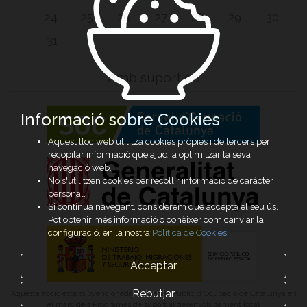
24
25
26
27
28
29
30
31
Amb suport de
Informació sobre Cookies
Aquest lloc web utilitza cookies pròpies i de tercers per
recopilar informació que ajudi a optimitzar la seva
navegació web.
No s'utilitzen cookies per recollir informació de caràcter
personal.
Si continua navegant, considerem que accepta el seu ús.
Pot obtenir més informació o conèixer com canviar la
configuració, en la nostra
Política de Cookies
.
Acceptar
Rebutjar
Aquesta acció està subvencionada pel Servei Públic d’Ocupació de Catalunya en
el marc dels Programes de suport al desenvolupament local