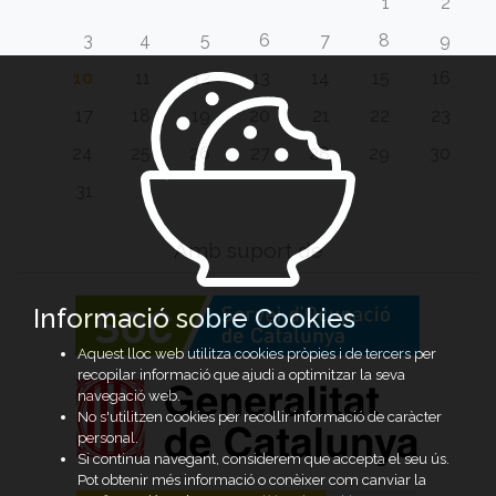
1
2
3
4
5
6
7
8
9
10
11
12
13
14
15
16
17
18
19
20
21
22
23
24
25
26
27
28
29
30
31
Amb suport de
Informació sobre Cookies
Aquest lloc web utilitza cookies pròpies i de tercers per
recopilar informació que ajudi a optimitzar la seva
navegació web.
No s'utilitzen cookies per recollir informació de caràcter
personal.
Si continua navegant, considerem que accepta el seu ús.
Pot obtenir més informació o conèixer com canviar la