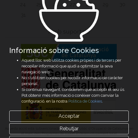
24
25
26
27
28
29
30
31
Amb suport de
Informació sobre Cookies
Aquest lloc web utilitza cookies pròpies i de tercers per
recopilar informació que ajudi a optimitzar la seva
navegació web.
No s'utilitzen cookies per recollir informació de caràcter
personal.
Si continua navegant, considerem que accepta el seu ús.
Pot obtenir més informació o conèixer com canviar la
configuració, en la nostra
Política de Cookies
.
Acceptar
Rebutjar
Aquesta acció està subvencionada pel Servei Públic d’Ocupació de Catalunya en
el marc dels Programes de suport al desenvolupament local