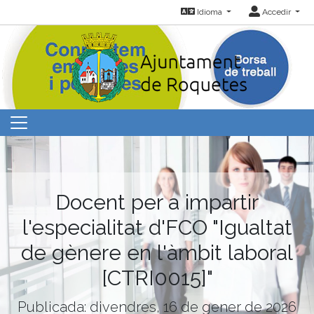
Idioma
Accedir
Docent per a impartir
l'especialitat d'FCO "Igualtat
de gènere en l'àmbit laboral
[CTRI0015]"
Publicada: divendres, 16 de gener de 2026