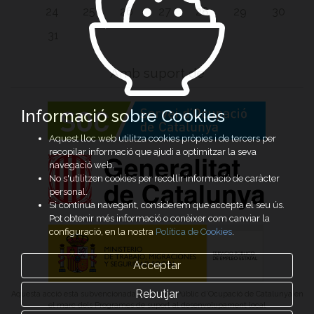
24
25
26
27
28
29
30
31
Amb suport de
Informació sobre Cookies
Aquest lloc web utilitza cookies pròpies i de tercers per
recopilar informació que ajudi a optimitzar la seva
navegació web.
No s'utilitzen cookies per recollir informació de caràcter
personal.
Si continua navegant, considerem que accepta el seu ús.
Pot obtenir més informació o conèixer com canviar la
configuració, en la nostra
Política de Cookies
.
Acceptar
Rebutjar
Aquesta acció està subvencionada pel Servei Públic d’Ocupació de Catalunya en
el marc dels Programes de suport al desenvolupament local