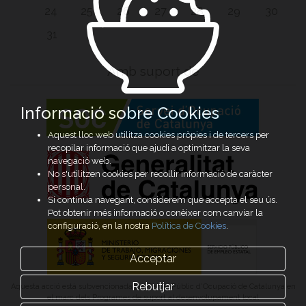
24
25
26
27
28
29
30
31
Amb suport de
Informació sobre Cookies
Aquest lloc web utilitza cookies pròpies i de tercers per
recopilar informació que ajudi a optimitzar la seva
navegació web.
No s'utilitzen cookies per recollir informació de caràcter
personal.
Si continua navegant, considerem que accepta el seu ús.
Pot obtenir més informació o conèixer com canviar la
configuració, en la nostra
Política de Cookies
.
Acceptar
Rebutjar
Aquesta acció està subvencionada pel Servei Públic d’Ocupació de Catalunya en
el marc dels Programes de suport al desenvolupament local