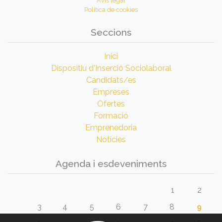
Avís legal
Política de cookies
Seccions
Inici
Dispositiu d'Inserció Sociolaboral
Candidats/es
Empreses
Ofertes
Formació
Emprenedoria
Notícies
Agenda i esdeveniments
1
2
3
4
5
6
7
8
9