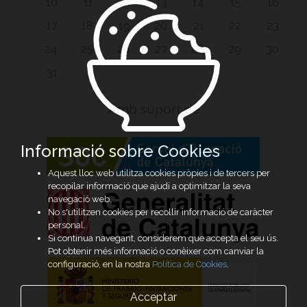
10
11
12
13
14
15
16
17
18
19
20
21
22
23
24
25
26
27
28
29
30
31
Amb suport de
Informació sobre Cookies
Aquest lloc web utilitza cookies pròpies i de tercers per
recopilar informació que ajudi a optimitzar la seva
navegació web.
No s'utilitzen cookies per recollir informació de caràcter
personal.
Si continua navegant, considerem que accepta el seu ús.
Pot obtenir més informació o conèixer com canviar la
configuració, en la nostra
Política de Cookies
.
Acceptar