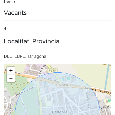
torns).
Vacants
4
Localitat, Província
DELTEBRE, Tarragona
+
−