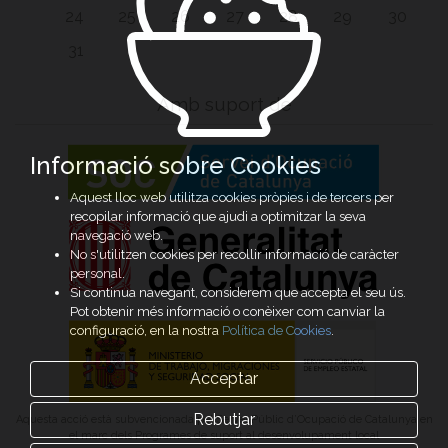
24
25
26
27
28
29
30
31
Amb suport de
Informació sobre Cookies
Aquest lloc web utilitza cookies pròpies i de tercers per
recopilar informació que ajudi a optimitzar la seva
navegació web.
No s'utilitzen cookies per recollir informació de caràcter
personal.
Si continua navegant, considerem que accepta el seu ús.
Pot obtenir més informació o conèixer com canviar la
configuració, en la nostra
Política de Cookies
.
Acceptar
Rebutjar
Aquesta acció està subvencionada pel Servei Públic d’Ocupació de Catalunya en
el marc dels Programes de suport al desenvolupament local