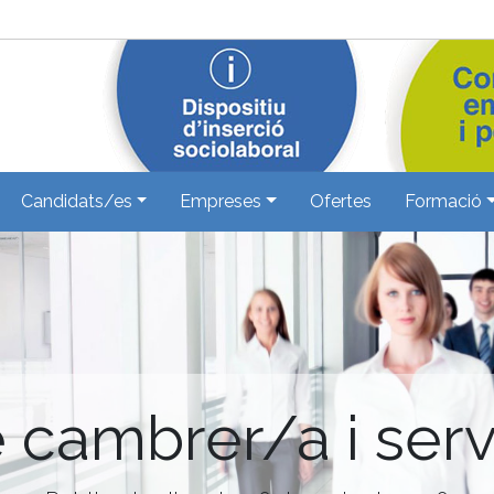
Candidats/es
Empreses
Ofertes
Formació
 cambrer/a i serv