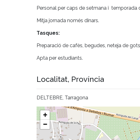
Personal per caps de setmana i temporada d'e
Mitja jornada només dinars.
Tasques:
Preparació de cafès, begudes, neteja de gots i
Apta per estudiants.
Localitat, Província
DELTEBRE, Tarragona
+
−