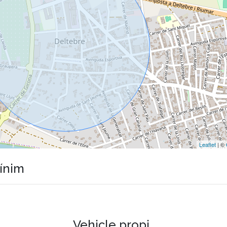
Leaflet
| ©
mínim
Vehicle propi