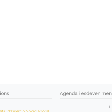
ions
Agenda i esdevenimen
1
itiu d'Inserció Sociolaboral