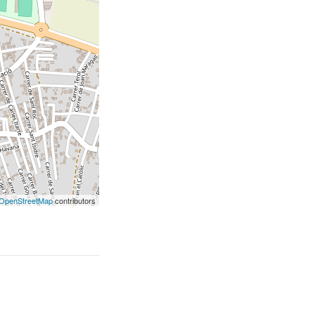
OpenStreetMap
contributors