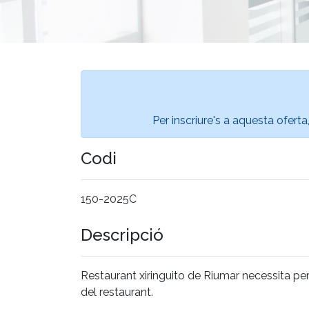
Per inscriure's a aquesta oferta
Codi
150-2025C
Descripció
Restaurant xiringuito de Riumar necessita per
del restaurant.