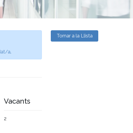
Tornar a la Llista
dat/a
.
Vacants
2