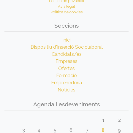
Política de privacitat
Avís legal
Política de cookies
Seccions
Inici
Dispositiu d'Inserció Sociolaboral
Candidats/es
Empreses
Ofertes
Formació
Emprenedoria
Notícies
Agenda i esdeveniments
1
2
3
4
5
6
7
8
9