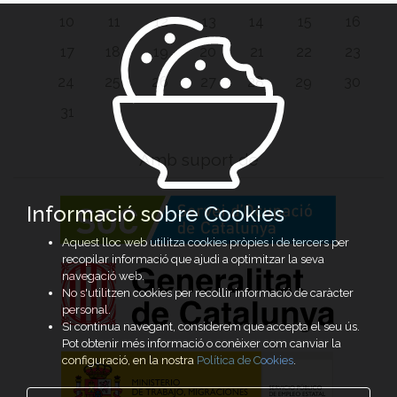
10
11
12
13
14
15
16
17
18
19
20
21
22
23
24
25
26
27
28
29
30
31
Amb suport de
Informació sobre Cookies
Aquest lloc web utilitza cookies pròpies i de tercers per
recopilar informació que ajudi a optimitzar la seva
navegació web.
No s'utilitzen cookies per recollir informació de caràcter
personal.
Si continua navegant, considerem que accepta el seu ús.
Pot obtenir més informació o conèixer com canviar la
configuració, en la nostra
Política de Cookies
.